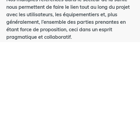
nous permettent de faire le lien tout au long du projet
avec les utilisateurs, les équipementiers et, plus
généralement, l’ensemble des parties prenantes en
étant force de proposition, ceci dans un esprit
pragmatique et collaboratif.
Nous savons moduler les différentes composantes de
notre expertise (techniques, administratives,
comptable et juridiques) en fonction du montage
d’opération retenu pour l’opération.
Ainsi nous proposons des missions de :
Programmation
Conseil, Audit, Assistance Technique